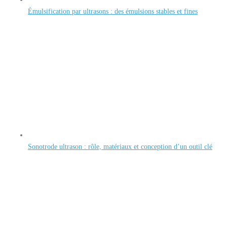
Émulsification par ultrasons : des émulsions stables et fines
Sonotrode ultrason : rôle, matériaux et conception d’un outil clé