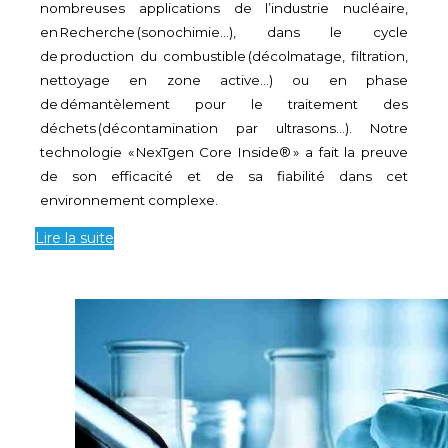
nombreuses applications de l’industrie nucléaire,
en
Recherche
(sonochimie…), dans le cycle
de
production du combustible
(décolmatage, filtration,
nettoyage en zone active…) ou en phase
de
démantèlement pour le traitement des
déchets
(décontamination par ultrasons…).
Notre
technologie «
NexTgen
Core
Inside
®
» a fait la preuve
de son efficacité et de sa fiabilité dans cet
environnement complexe.
Lire la suite