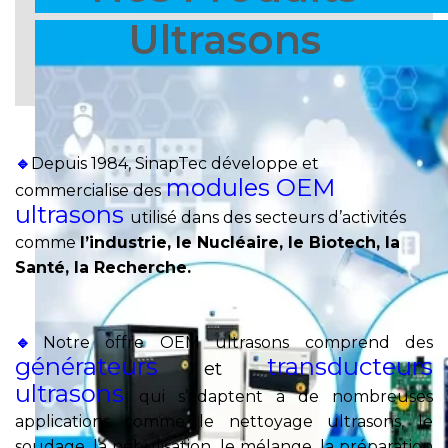
Ultrasons
🔹
Depuis 1984, SinapTec développe et
modules OEM
commercialise des
ultrasons
utilisé dans des secteurs d’activités
comme
l’industrie,
le Nucléaire,
le Biotech,
la
Santé,
la Recherche.
🔹
Notre offre OEM ultrasons comprend des
générateurs
transducteurs
et
ultrasons
qui s’adaptent à de nombreuses
applications comme
le nettoyage ultrasons, le
soudage, la nébulisation, le mélange, la préparation