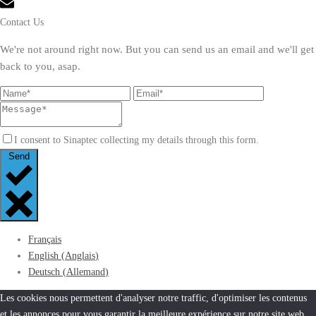
Contact Us
We're not around right now. But you can send us an email and we'll get
back to you, asap.
I consent to Sinaptec collecting my details through this form.
Send
Français
English
(
Anglais
)
Deutsch
(
Allemand
)
Les cookies nous permettent d'analyser notre traffic, d'optimiser les contenus
et les annonces pour vous garantir la meilleure expérience sur notre site web.