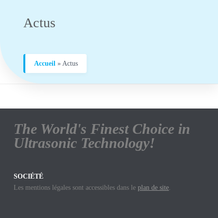
Actus
Accueil
»
Actus
The World's Finest Choice in
Ultrasonic Technology!
SOCIÉTÉ
Les mentions légales sont accessibles dans le
plan de site
.